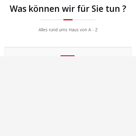
Was können wir für Sie tun ?
Alles rund ums Haus von A - Z
Service
Betreuung, Planung, Gestaltung, Kosteneffizienz, Sorgfalt,
Materialauswahl, Problemlösungen, Zuverlässigkeit.